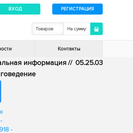
ВХОД
РЕГИСТРАЦИЯ
Товаров:
На сумму:
ости
Контакты
тальная информация
//
05.25.03
иговедение
х
-
18 -