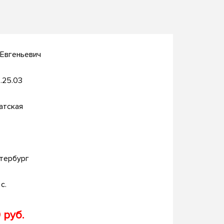
 Евгеньевич
.25.03
атская
тербург
с.
 руб.