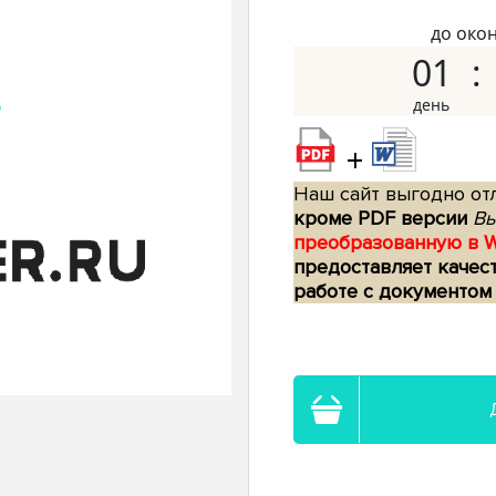
до око
01
+
Наш сайт выгодно отл
кроме PDF версии
Вы
преобразованную в 
предоставляет качес
работе с документом