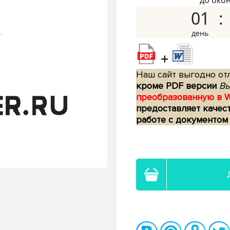
до око
01
+
Наш сайт выгодно отл
кроме PDF версии
Вы
преобразованную в 
предоставляет качес
работе с документом