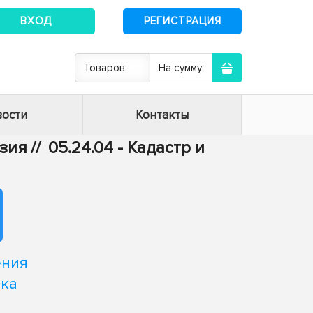
ВХОД
РЕГИСТРАЦИЯ
Товаров:
На сумму:
ости
Контакты
езия
//
05.24.04 - Кадастр и
ения
тка