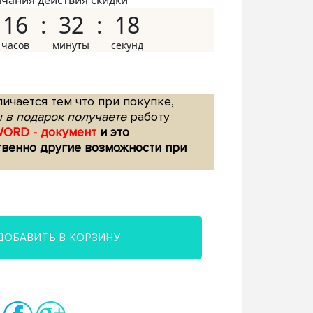
нчания действия скидки
16
32
17
ичается тем что при покупке,
 в подарок получаете
работу
WORD - документ
и это
твенно другие возможности при
ДОБАВИТЬ В КОРЗИНУ