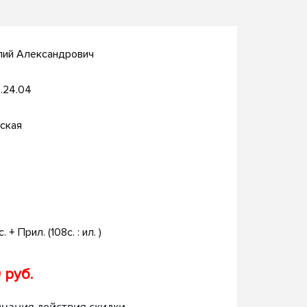
лий Александрович
.24.04
ская
с. + Прил. (108с. : ил. )
 руб.