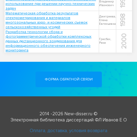
1999
Владимир
использование при решении научно-технических
Иванович
задач
Математическая обработка результатов
1998
Дмитриева,
спектрометрирования и материалов
Елена
многозональных аэро- и космических съемок
Евгеньевна
сельскохозяйственных угодий
Разработка технологии сбора и
2000
фотограмметрической обработки комплексных
Грисбах,
данных дистанционного зондирования для
Рене
информационного обеспечения инженерного
мониторинга
ФОРМА ОБРАТНОЙ СВЯЗИ
2014 -2026 New-disser.ru ©
Электронная библиотека диссертаций ФЛ Иванов Е О
Оплата, доставка, условия возврата