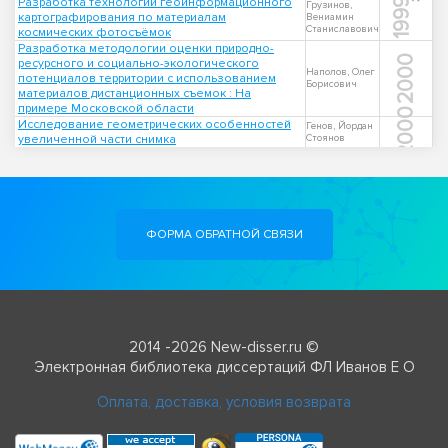
Разработка технологии геоинформационного
1999
Грузинов,
картографирования по материалам
Вениамин
Станиславович
космических фотосъёмок
Разработка методологии оценки природно-
2000
ресурсного и социально-экологического
Наполов, Олег
потенциалов территории с использованием
Борисович
материалов дистанционных съемок : На
примере Московской области
2000
Исследование геометрических особенностей
Генов, Йордан
увеличенной части снимка
Стоянов
ФОРМА ОБРАТНОЙ СВЯЗИ
2014 -2026 New-disser.ru ©
Электронная библиотека диссертаций ФЛ Иванов Е О
Оплата, доставка, условия возврата