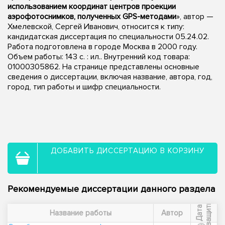
использованием координат центров проекции
аэрофотоснимков, полученных GPS-методами
», автор —
Хмелевской, Сергей Иванович, относится к типу:
кандидатская диссертация по специальности 05.24.02.
Работа подготовлена в городе Москва в 2000 году.
Объем работы: 143 с. : ил.. Внутренний код товара:
01000305862. На странице представлены основные
сведения о диссертации, включая название, автора, год,
город, тип работы и шифр специальности.
ДОБАВИТЬ ДИССЕРТАЦИЮ В КОРЗИНУ
Рекомендуемые диссертации данного раздела
ы
Д
а
т
а
з
а
щ
и
т
Название работы
Автор