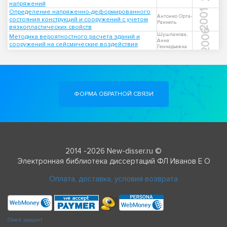
напряжений
Определение напряженно-деформированного
2001
Антонио Орта-
состояния конструкций и сооружений с учетом
Ранхель
вязкопластических свойств
2006
Шушпанова,
Методика вероятностного расчета зданий и
Анна
сооружений на сейсмические воздействия
Геннадьевна
ФОРМА ОБРАТНОЙ СВЯЗИ
2014 -2026 New-disser.ru ©
Электронная библиотека диссертаций ФЛ Иванов Е О
Оплата, доставка, условия возврата
Check passport