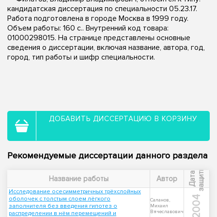
кандидатская диссертация по специальности 05.23.17.
Работа подготовлена в городе Москва в 1999 году.
Объем работы: 160 с.. Внутренний код товара:
01000298015. На странице представлены основные
сведения о диссертации, включая название, автора, год,
город, тип работы и шифр специальности.
ДОБАВИТЬ ДИССЕРТАЦИЮ В КОРЗИНУ
Рекомендуемые диссертации данного раздела
ы
Д
а
т
а
з
а
щ
и
т
Название работы
Автор
Исследование осесимметричных трёхслойных
2004
оболочек с толстым слоем лёгкого
Саланов,
заполнителя без введения гипотез о
Михаил
Вячеславович
распределении в нём перемещений и