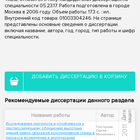
специальности 05.23.17. Работа подготовлена в городе
Москва в 2006 году. Объем работы: 173 с. : ил..
Внутренний код товара: 01003304246. На странице
представлены основные сведения о диссертации,
включая название, автора, год, город, тип работы и шифр
специальности.
ДОБАВИТЬ ДИССЕРТАЦИЮ В КОРЗИНУ
Рекомендуемые диссертации данного раздела
ы
Д
а
т
а
з
а
щ
и
т
Название работы
Автор
Исследование прочности и устойчивости к
2011
Григоршев,
прогрессирующему обрушению высотных
Сергей
зданий рамно-связевой конструктивной схемы в
Михайлович
процессе возведения и эксплуатации