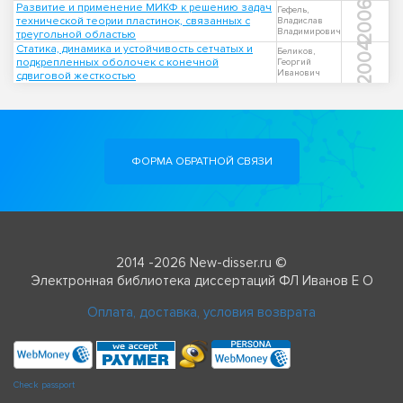
2006
Развитие и применение МИКФ к решению задач
Гефель,
технической теории пластинок, связанных с
Владислав
Владимирович
треугольной областью
2004
Статика, динамика и устойчивость сетчатых и
Беликов,
подкрепленных оболочек с конечной
Георгий
Иванович
сдвиговой жесткостью
ФОРМА ОБРАТНОЙ СВЯЗИ
2014 -2026 New-disser.ru ©
Электронная библиотека диссертаций ФЛ Иванов Е О
Оплата, доставка, условия возврата
Check passport