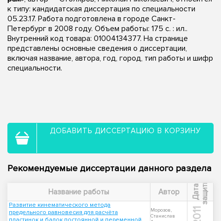
к типу: кандидатская диссертация по специальности
05.23.17. Работа подготовлена в городе Санкт-
Петербург в 2008 году. Объем работы: 175 с. : ил..
Внутренний код товара: 01004134377. На странице
представлены основные сведения о диссертации,
включая название, автора, год, город, тип работы и шифр
специальности.
ДОБАВИТЬ ДИССЕРТАЦИЮ В КОРЗИНУ
Рекомендуемые диссертации данного раздела
ы
Д
а
т
а
з
а
щ
и
т
Название работы
Автор
Развитие кинематического метода
2011
Морозов,
предельного равновесия для расчёта
Станислав
пластинок и балок постоянной и переменной