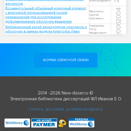
Александрович
жёсткости
Восьмиугольный объемный конечный элемент
2004
Марченко,
с векторной аппроксимацией полей
Сергей
перемещений для исследования
Сергеевич
деформирования оболочек вращения
2000
Недорезов,
Вибрационный изгиб вязкоупругих пластинок и
Петр
оболочек в рамках модели Кирхгофа-Лява
Феодосьевич
ФОРМА ОБРАТНОЙ СВЯЗИ
2014 -2026 New-disser.ru ©
Электронная библиотека диссертаций ФЛ Иванов Е О
Оплата, доставка, условия возврата