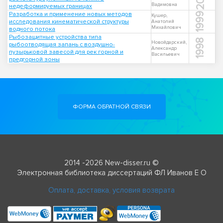
Вадимовна
недеформируемых границах
Разработка и применение новых методов
1999
Кушер,
исследования кинематической структуры
Анатолий
Михайлович
водного потока
Рыбозащитные устройства типа
1998
Новойдарский,
рыбоотводящая запань с воздушно-
Александр
пузырьковой завесой для рек горной и
Васильевич
предгорной зоны
ФОРМА ОБРАТНОЙ СВЯЗИ
2014 -2026 New-disser.ru ©
Электронная библиотека диссертаций ФЛ Иванов Е О
Оплата, доставка, условия возврата