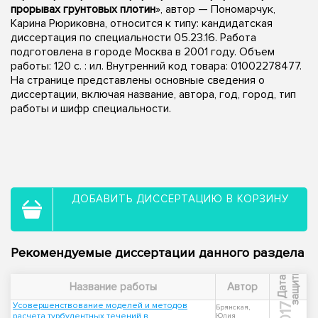
прорывах грунтовых плотин
», автор — Пономарчук,
Карина Рюриковна, относится к типу: кандидатская
диссертация по специальности 05.23.16. Работа
подготовлена в городе Москва в 2001 году. Объем
работы: 120 с. : ил. Внутренний код товара: 01002278477.
На странице представлены основные сведения о
диссертации, включая название, автора, год, город, тип
работы и шифр специальности.
ДОБАВИТЬ ДИССЕРТАЦИЮ В КОРЗИНУ
Рекомендуемые диссертации данного раздела
ы
Д
а
т
а
з
а
щ
и
т
Название работы
Автор
Усовершенствование моделей и методов
2017
Брянская,
расчета турбулентных течений в
Юлия