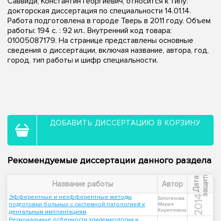
Саввиди, Константин Георгиевич, относится к типу:
докторская диссертация по специальности 14.01.14.
Работа подготовлена в городе Тверь в 2011 году. Объем
работы: 194 с. : 92 ил.. Внутренний код товара:
01005087179. На странице представлены основные
сведения о диссертации, включая название, автора, год,
город, тип работы и шифр специальности.
ДОБАВИТЬ ДИССЕРТАЦИЮ В КОРЗИНУ
Рекомендуемые диссертации данного раздела
ы
Д
а
т
а
з
а
щ
и
т
Название работы
Автор
Эфферентные и неэфферентные методы
2014
Болотанова,
подготовки больных с системной патологией к
Мария
Кирилловна
дентальным имплантациям
Региональные осбенности эпидемиологии и