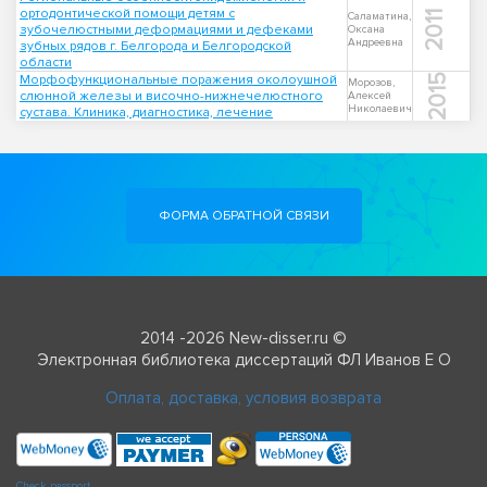
ортодонтической помощи детям с
2011
Саламатина,
зубочелюстными деформациями и дефеками
Оксана
Андреевна
зубных рядов г. Белгорода и Белгородской
области
Морфофункциональные поражения околоушной
2015
Морозов,
слюнной железы и височно-нижнечелюстного
Алексей
Николаевич
сустава. Клиника, диагностика, лечение
ФОРМА ОБРАТНОЙ СВЯЗИ
2014 -2026 New-disser.ru ©
Электронная библиотека диссертаций ФЛ Иванов Е О
Оплата, доставка, условия возврата
Check passport