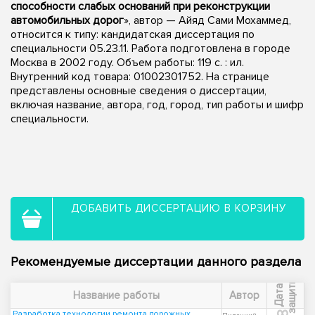
способности слабых оснований при реконструкции
автомобильных дорог
», автор — Айяд Сами Мохаммед,
относится к типу: кандидатская диссертация по
специальности 05.23.11. Работа подготовлена в городе
Москва в 2002 году. Объем работы: 119 с. : ил.
Внутренний код товара: 01002301752. На странице
представлены основные сведения о диссертации,
включая название, автора, год, город, тип работы и шифр
специальности.
ДОБАВИТЬ ДИССЕРТАЦИЮ В КОРЗИНУ
Рекомендуемые диссертации данного раздела
ы
Д
а
т
а
з
а
щ
и
т
Название работы
Автор
Разработка технологии ремонта дорожных