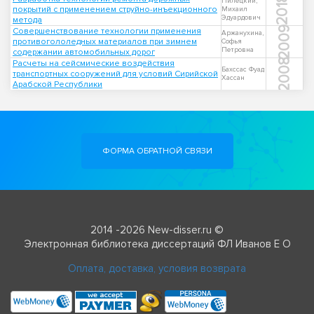
2018
Пилецкий,
покрытий с применением струйно-инъекционного
Михаил
Эдуардович
метода
2009
Совершенствование технологии применения
Аржанухина,
противогололедных материалов при зимнем
Софья
Петровна
содержании автомобильных дорог
2008
Расчеты на сейсмические воздействия
Бахссас Фуад
транспортных сооружений для условий Сирийской
Хассан
Арабской Республики
ФОРМА ОБРАТНОЙ СВЯЗИ
2014 -2026 New-disser.ru ©
Электронная библиотека диссертаций ФЛ Иванов Е О
Оплата, доставка, условия возврата