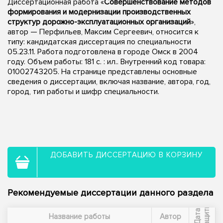
Диссертационная работа «
Совершенствование методов
формирования и модернизации производственных
структур дорожно-эксплуатационных организаций
»,
автор — Перфильев, Максим Сергеевич, относится к
типу: кандидатская диссертация по специальности
05.23.11. Работа подготовлена в городе Омск в 2004
году. Объем работы: 181 с. : ил.. Внутренний код товара:
01002743205. На странице представлены основные
сведения о диссертации, включая название, автора, год,
город, тип работы и шифр специальности.
ДОБАВИТЬ ДИССЕРТАЦИЮ В КОРЗИНУ
Рекомендуемые диссертации данного раздела
ы
Д
а
т
а
з
а
щ
и
т
Название работы
Автор