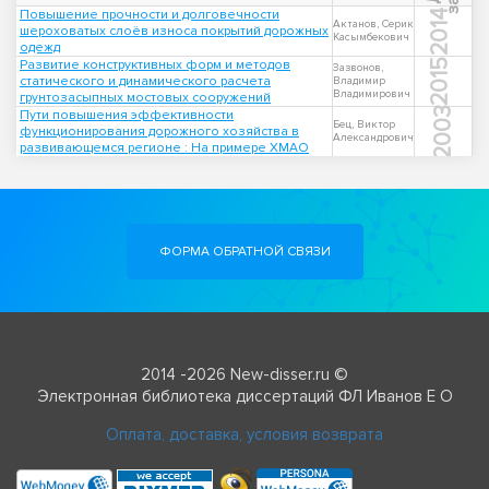
Повышение прочности и долговечности
2014
Актанов, Серик
шероховатых слоёв износа покрытий дорожных
Касымбекович
одежд
Развитие конструктивных форм и методов
2015
Зазвонов,
статического и динамического расчета
Владимир
Владимирович
грунтозасыпных мостовых сооружений
2003
Пути повышения эффективности
Бец, Виктор
функционирования дорожного хозяйства в
Александрович
развивающемся регионе : На примере ХМАО
ФОРМА ОБРАТНОЙ СВЯЗИ
2014 -2026 New-disser.ru ©
Электронная библиотека диссертаций ФЛ Иванов Е О
Оплата, доставка, условия возврата