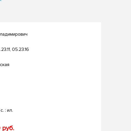
Владимирович
.23.11, 05.23.16
ская
с. : ил.
 руб.