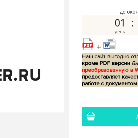
до око
01
+
Наш сайт выгодно отл
кроме PDF версии
Вы
преобразованную в 
предоставляет качес
работе с документом