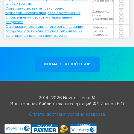
Вячеславович
слабых грунтах
Совершенствование транспортно-
2004
Демиденко,
технологического процесса обеспечения
Ольга
строительных потоков материальными
Владимировна
ресурсами
2004
Организация эффективного регулирования
Нефедова,
ресурсами при комбинаторной оптимизации
Василя
Касимовна
календарных планов строительства
ФОРМА ОБРАТНОЙ СВЯЗИ
2014 -2026 New-disser.ru ©
Электронная библиотека диссертаций ФЛ Иванов Е О
Оплата, доставка, условия возврата