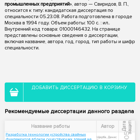
промышленных предприятий
», автор — Свиридов, В. П.,
относится к типу: кандидатская диссертация по
специальности 05.23.08. Работа подготовлена в городе
Москва в 1994 году. Объем работы: 100 с. : ил..
Внутренний код товара: 01000146432. На странице
представлены основные сведения о диссертации,
включая название, автора, год, город, тип работы и шифр
специальности.
ДОБАВИТЬ ДИССЕРТАЦИЮ В КОРЗИНУ
Рекомендуемые диссертации данного раздела
ы
Д
а
т
а
з
а
щ
и
т
Название работы
Автор
2005
Разработка технологии устройства свайных
Щерба, Денис
фундаментов вблизи существующих зданий на