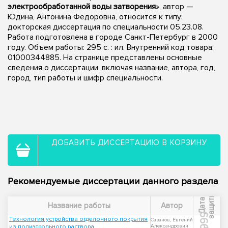
электрообработанной воды затворения
», автор —
Юдина, Антонина Федоровна, относится к типу:
докторская диссертация по специальности 05.23.08.
Работа подготовлена в городе Санкт-Петербург в 2000
году. Объем работы: 295 с. : ил. Внутренний код товара:
01000344885. На странице представлены основные
сведения о диссертации, включая название, автора, год,
город, тип работы и шифр специальности.
ДОБАВИТЬ ДИССЕРТАЦИЮ В КОРЗИНУ
Рекомендуемые диссертации данного раздела
ы
Д
а
т
а
з
а
щ
и
т
Название работы
Автор
1999
Технология устройства отделочного покрытия
Сазанов, Евгений
из полиэтрольного раствора
Александрович