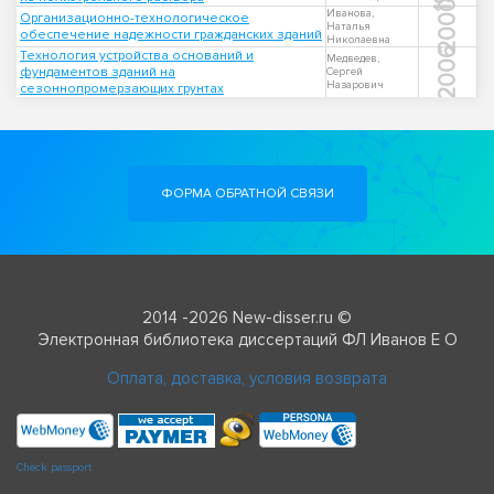
2000
Иванова,
Организационно-технологическое
Наталья
обеспечение надежности гражданских зданий
Николаевна
2006
Технология устройства оснований и
Медведев,
фундаментов зданий на
Сергей
Назарович
сезоннопромерзающих грунтах
ФОРМА ОБРАТНОЙ СВЯЗИ
2014 -2026 New-disser.ru ©
Электронная библиотека диссертаций ФЛ Иванов Е О
Оплата, доставка, условия возврата
Check passport