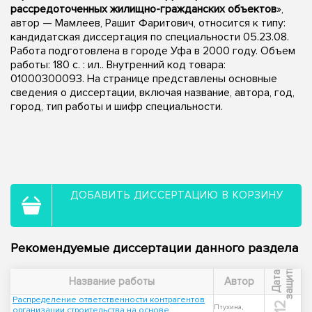
рассредоточенных жилищно-гражданских объектов
»,
автор — Мамлеев, Рашит Фаритович, относится к типу:
кандидатская диссертация по специальности 05.23.08.
Работа подготовлена в городе Уфа в 2000 году. Объем
работы: 180 с. : ил.. Внутренний код товара:
01000300093. На странице представлены основные
сведения о диссертации, включая название, автора, год,
город, тип работы и шифр специальности.
ДОБАВИТЬ ДИССЕРТАЦИЮ В КОРЗИНУ
Рекомендуемые диссертации данного раздела
ы
Д
а
т
а
з
а
щ
и
т
Название работы
Автор
Распределение ответственности контрагентов
Птухина,
организации строительства на основе