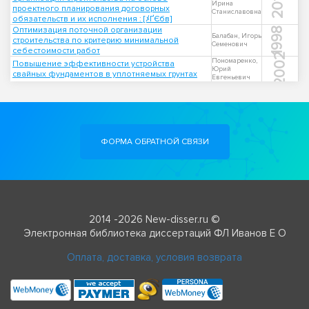
2012
Ирина
проектного планирования договорных
Станиславовна
обязательств и их исполнения : [ﾒҐЄбв]
Оптимизация поточной организации
1998
Балабан, Игорь
строительства по критерию минимальной
Семенович
себестоимости работ
2002
Пономаренко,
Повышение эффективности устройства
Юрий
свайных фундаментов в уплотняемых грунтах
Евгеньевич
ФОРМА ОБРАТНОЙ СВЯЗИ
2014 -2026 New-disser.ru ©
Электронная библиотека диссертаций ФЛ Иванов Е О
Оплата, доставка, условия возврата