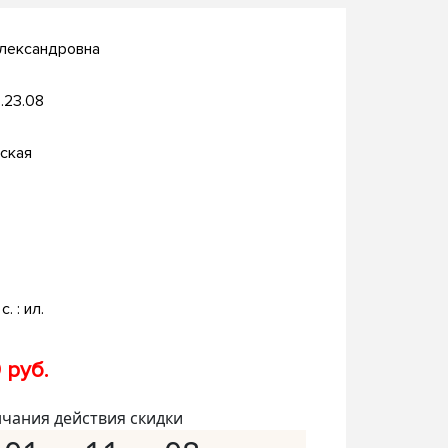
Александровна
.23.08
ская
с. : ил.
 руб.
нчания действия скидки