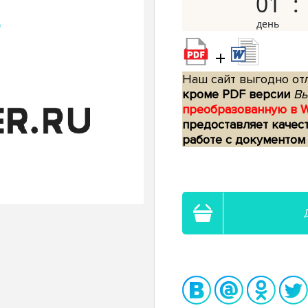
01
+
Наш сайт выгодно отл
кроме PDF версии
Вы
преобразованную в 
предоставляет качес
работе с документом