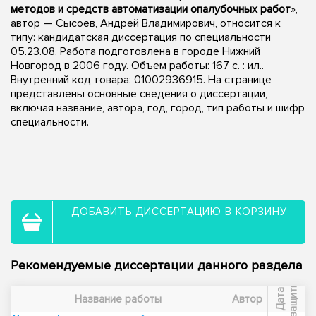
методов и средств автоматизации опалубочных работ
»,
автор — Сысоев, Андрей Владимирович, относится к
типу: кандидатская диссертация по специальности
05.23.08. Работа подготовлена в городе Нижний
Новгород в 2006 году. Объем работы: 167 с. : ил..
Внутренний код товара: 01002936915. На странице
представлены основные сведения о диссертации,
включая название, автора, год, город, тип работы и шифр
специальности.
ДОБАВИТЬ ДИССЕРТАЦИЮ В КОРЗИНУ
Рекомендуемые диссертации данного раздела
ы
Д
а
т
а
з
а
щ
и
т
Название работы
Автор