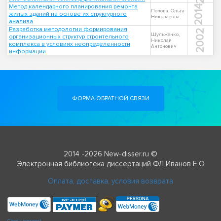
Метод календарного планирования ремонта
2014
Попова, Ольга
жилых зданий на основе их структурного
Николаевна
анализа
Разработка методологии формирования
2002
Шульженко,
организационных структур строительного
Николай
комплекса в условиях неопределенности
Антонович
информации
ФОРМА ОБРАТНОЙ СВЯЗИ
2014 -2026 New-disser.ru ©
Электронная библиотека диссертаций ФЛ Иванов Е О
Оплата, доставка, условия возврата