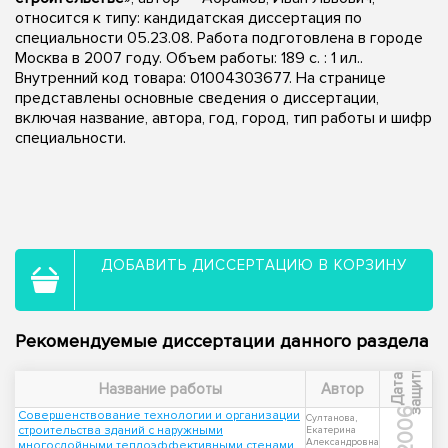
относится к типу: кандидатская диссертация по
специальности 05.23.08. Работа подготовлена в городе
Москва в 2007 году. Объем работы: 189 с. : 1 ил..
Внутренний код товара: 01004303677. На странице
представлены основные сведения о диссертации,
включая название, автора, год, город, тип работы и шифр
специальности.
ДОБАВИТЬ ДИССЕРТАЦИЮ В КОРЗИНУ
Рекомендуемые диссертации данного раздела
ы
Д
а
т
а
з
а
щ
и
т
Название работы
Автор
2006
Совершенствование технологии и организации
Султанова,
строительства зданий с наружными
Екатерина
Александровна
многослойными теплоэффективными стенами