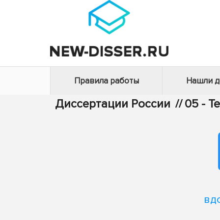
Правила работы
Нашли 
Диссертации России
//
05 - Т
вд