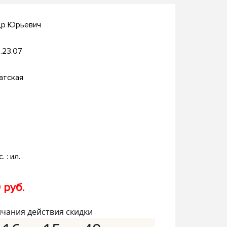
др Юрьевич
.23.07
атская
. : ил.
 руб.
нчания действия скидки