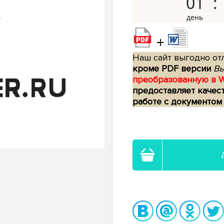
01
+
Наш сайт выгодно отл
кроме PDF версии
Вы
преобразованную в 
предоставляет качес
работе с документом