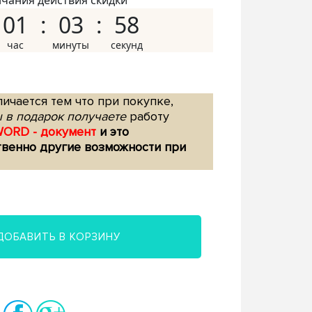
нчания действия скидки
01
03
57
ичается тем что при покупке,
 в подарок получаете
работу
WORD - документ
и это
твенно другие возможности при
ДОБАВИТЬ В КОРЗИНУ