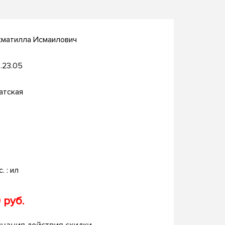
кматилла Исмаилович
.23.05
атская
c. : ил
 руб.