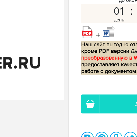
до око
01
+
Наш сайт выгодно отл
кроме PDF версии
Вы
преобразованную в 
предоставляет качес
работе с документом