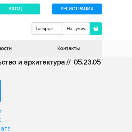
ВХОД
РЕГИСТРАЦИЯ
Товаров:
На сумму:
ости
Контакты
ьство и архитектура
//
05.23.05
е
х
мата