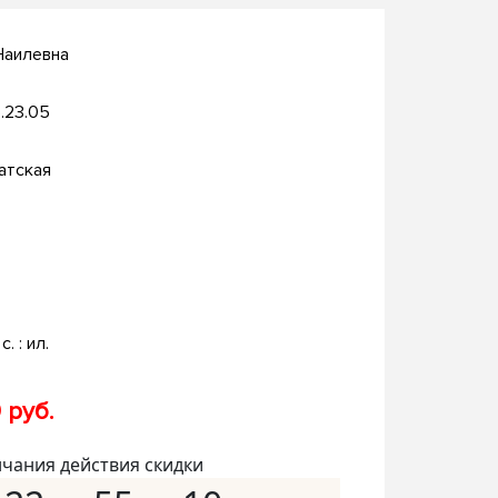
Наилевна
.23.05
атская
с. : ил.
 руб.
нчания действия скидки