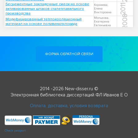
Бесцементные закладочные смеси на основе
2011
Корнеева,
активированных шлаков сталеплавильного
Елена
Викторовна
производства
2008
Молькова,
Модифицированный теплоизоляционный
Екатерина
материал на основе поливинилхлорида
Евгеньевна
ФОРМА ОБРАТНОЙ СВЯЗИ
2014 -2026 New-disser.ru ©
Электронная библиотека диссертаций ФЛ Иванов Е О
Оплата, доставка, условия возврата
Check passport