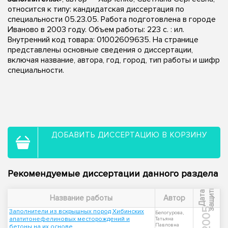
относится к типу: кандидатская диссертация по
специальности 05.23.05. Работа подготовлена в городе
Иваново в 2003 году. Объем работы: 223 с. : ил.
Внутренний код товара: 01002609635. На странице
представлены основные сведения о диссертации,
включая название, автора, год, город, тип работы и шифр
специальности.
ДОБАВИТЬ ДИССЕРТАЦИЮ В КОРЗИНУ
Рекомендуемые диссертации данного раздела
ы
Д
а
т
а
з
а
щ
и
т
Название работы
Автор
2005
Заполнители из вскрышных пород Хибинских
Белогурова,
апатитонефелиновых месторождений и
Татьяна
Павловна
бетоны на их основе