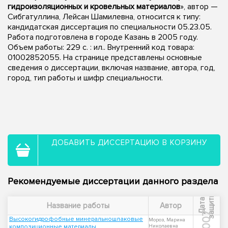
гидроизоляционных и кровельных материалов
», автор —
Сибгатуллина, Лейсан Шамилевна, относится к типу:
кандидатская диссертация по специальности 05.23.05.
Работа подготовлена в городе Казань в 2005 году.
Объем работы: 229 с. : ил.. Внутренний код товара:
01002852055. На странице представлены основные
сведения о диссертации, включая название, автора, год,
город, тип работы и шифр специальности.
ДОБАВИТЬ ДИССЕРТАЦИЮ В КОРЗИНУ
Рекомендуемые диссертации данного раздела
ы
Д
а
т
а
з
а
щ
и
т
Название работы
Автор
2007
Высокогидрофобные минеральношлаковые
Мороз, Марина
композиционные материалы
Николаевна