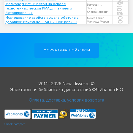
Мелкозернистый бетон на основе
2014
Богусевич,
техногенных песков КМА для зимнего
Виктор
Александрович
бетонирования
2005
Исследование свойств асфальтобетона с
Ахмед Гамал
добавкой измельченной шинной резины
Махмоуд Морси
ФОРМА ОБРАТНОЙ СВЯЗИ
2014 -2026 New-disser.ru ©
Электронная библиотека диссертаций ФЛ Иванов Е О
Оплата, доставка, условия возврата
Check passport