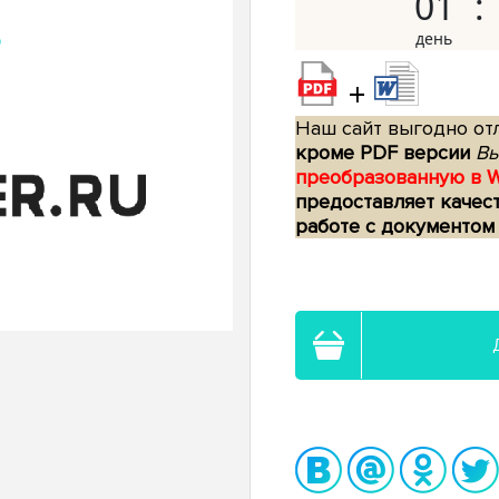
01
+
Наш сайт выгодно отл
кроме PDF версии
Вы
преобразованную в 
предоставляет качес
работе с документом