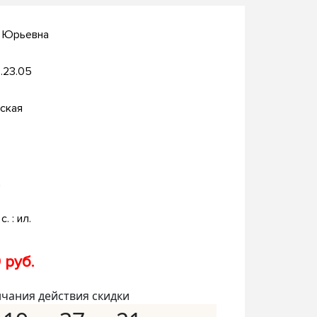
а Юрьевна
.23.05
ская
д
с. : ил.
 руб.
нчания действия скидки