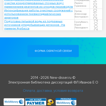
2014
Спиридонова,
очистки концентрированных сточных вод с
Лариса
Гурамовна
применением реагентов из отходов производств
Интенсификация работы очистных сооружений с
2010
Орлов,
использованием пневмогидравлических
Александр
Викторович
аэраторов
2002
Подготовка питьевой воды из подземных
Сколубович,
источников угледобывающих регионов : На
Юрий
Леонидович
примере Кузбасса
ФОРМА ОБРАТНОЙ СВЯЗИ
2014 -2026 New-disser.ru ©
Электронная библиотека диссертаций ФЛ Иванов Е О
Оплата, доставка, условия возврата