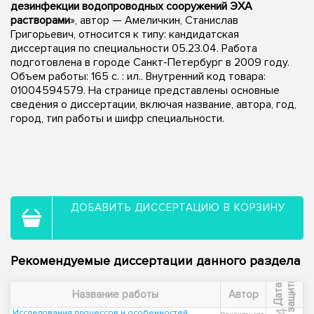
дезинфекции водопроводных сооружений ЭХА
растворами
», автор — Амеличкин, Станислав
Григорьевич, относится к типу: кандидатская
диссертация по специальности 05.23.04. Работа
подготовлена в городе Санкт-Петербург в 2009 году.
Объем работы: 165 с. : ил.. Внутренний код товара:
01004594579. На странице представлены основные
сведения о диссертации, включая название, автора, год,
город, тип работы и шифр специальности.
ДОБАВИТЬ ДИССЕРТАЦИЮ В КОРЗИНУ
Рекомендуемые диссертации данного раздела
ы
Д
а
т
а
з
а
щ
и
т
Название работы
Автор
Исследования процессов и особенностей