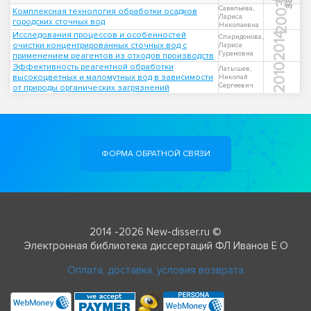
2003
Савельева,
Комплексная технология обработки осадков
Лариса
городских сточных вод
Николаевна
Исследования процессов и особенностей
2014
Спиридонова,
очистки концентрированных сточных вод с
Лариса
Гурамовна
применением реагентов из отходов производств
Эффективность реагентной обработки
2010
Латышев,
высокоцветных и маломутных вод в зависимости
Николай
Сергеевич
от природы органических загрязнений
ФОРМА ОБРАТНОЙ СВЯЗИ
2014 -2026 New-disser.ru ©
Электронная библиотека диссертаций ФЛ Иванов Е О
Оплата, доставка, условия возврата