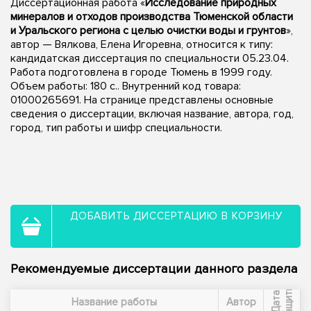
Диссертационная работа «
Исследование природных
минералов и отходов производства Тюменской области
и Уральского региона с целью очистки воды и грунтов
»,
автор — Вялкова, Елена Игоревна, относится к типу:
кандидатская диссертация по специальности 05.23.04.
Работа подготовлена в городе Тюмень в 1999 году.
Объем работы: 180 с.. Внутренний код товара:
01000265691. На странице представлены основные
сведения о диссертации, включая название, автора, год,
город, тип работы и шифр специальности.
ДОБАВИТЬ ДИССЕРТАЦИЮ В КОРЗИНУ
Рекомендуемые диссертации данного раздела
ы
Д
а
т
а
з
а
щ
и
т
Название работы
Автор