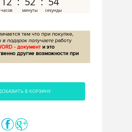
12
52
53
ичается тем что при покупке,
 в подарок получаете
работу
WORD - документ
и это
твенно другие возможности при
ДОБАВИТЬ В КОРЗИНУ