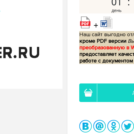
01
+
Наш сайт выгодно отл
кроме PDF версии
Вы
преобразованную в 
предоставляет качес
работе с документом