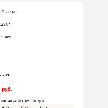
й Юрьевич
.23.04
атская
. : ил.
 руб.
нчания действия скидки