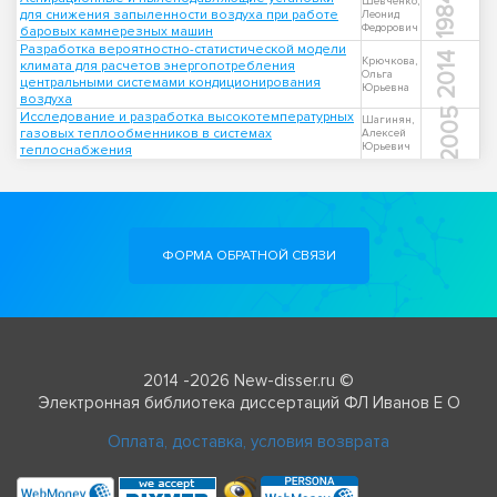
1984
Шевченко,
для снижения запыленности воздуха при работе
Леонид
Федорович
баровых камнерезных машин
Разработка вероятностно-статистической модели
2014
Крючкова,
климата для расчетов энергопотребления
Ольга
центральными системами кондиционирования
Юрьевна
воздуха
2005
Исследование и разработка высокотемпературных
Шагинян,
газовых теплообменников в системах
Алексей
Юрьевич
теплоснабжения
ФОРМА ОБРАТНОЙ СВЯЗИ
2014 -2026 New-disser.ru ©
Электронная библиотека диссертаций ФЛ Иванов Е О
Оплата, доставка, условия возврата