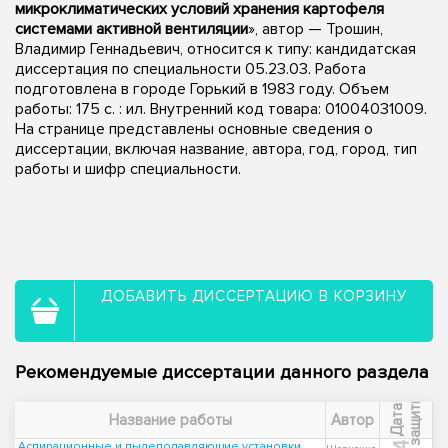
микроклиматических условий хранения картофеля
системами активной вентиляции
», автор — Трошин,
Владимир Геннадьевич, относится к типу: кандидатская
диссертация по специальности 05.23.03. Работа
подготовлена в городе Горький в 1983 году. Объем
работы: 175 c. : ил. Внутренний код товара: 01004031009.
На странице представлены основные сведения о
диссертации, включая название, автора, год, город, тип
работы и шифр специальности.
ДОБАВИТЬ ДИССЕРТАЦИЮ В КОРЗИНУ
Рекомендуемые диссертации данного раздела
ы
Д
а
т
а
з
а
щ
и
т
Название работы
Автор
Аспирационные и пылеподавляющие установки