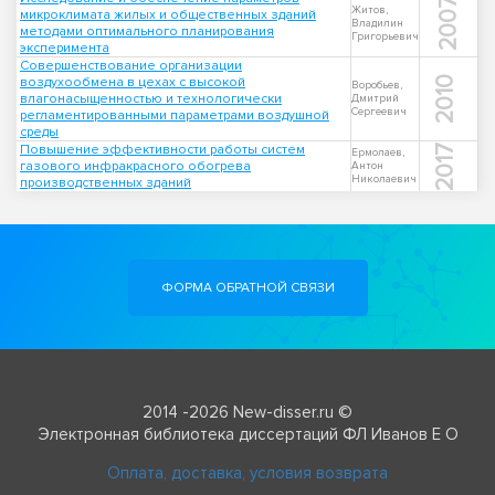
2007
Житов,
микроклимата жилых и общественных зданий
Владилин
методами оптимального планирования
Григорьевич
эксперимента
Совершенствование организации
воздухообмена в цехах с высокой
2010
Воробьев,
влагонасыщенностью и технологически
Дмитрий
Сергеевич
регламентированными параметрами воздушной
среды
Повышение эффективности работы систем
2017
Ермолаев,
газового инфракрасного обогрева
Антон
Николаевич
производственных зданий
ФОРМА ОБРАТНОЙ СВЯЗИ
2014 -2026 New-disser.ru ©
Электронная библиотека диссертаций ФЛ Иванов Е О
Оплата, доставка, условия возврата