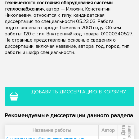
технического состояния оборудования системы
теплоснабжения
», автор — Илюхин, Константин
Николаевич, относится к типу: кандидатская
диссертация по специальности 05.23.03. Работа
подготовлена в городе Тюмень в 2001 году. Объем
работы: 120 с. : ил. Внутренний код товара: 01000340527.
На странице представлены основные сведения о
диссертации, включая название, автора, год, город, тип
работы и шифр специальности.
ДОБАВИТЬ ДИССЕРТАЦИЮ В КОРЗИНУ
Рекомендуемые диссертации данного раздела
ы
Д
а
т
а
з
а
щ
и
т
Название работы
Автор
Исследование и обеспечение параметров