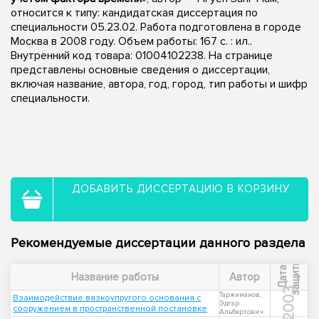
относится к типу: кандидатская диссертация по
специальности 05.23.02. Работа подготовлена в городе
Москва в 2008 году. Объем работы: 167 с. : ил..
Внутренний код товара: 01004102238. На странице
представлены основные сведения о диссертации,
включая название, автора, год, город, тип работы и шифр
специальности.
ДОБАВИТЬ ДИССЕРТАЦИЮ В КОРЗИНУ
Рекомендуемые диссертации данного раздела
ы
Д
а
т
а
з
а
щ
и
т
Название работы
Автор
2003
Таржиманов,
Взаимодействие вязкоупругого основания с
Эдгар
сооружением в пространственной постановке
Альбертович