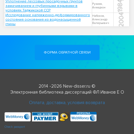
Уплотнение лессовых просадочных грунтов
1984
Рузиев,
замачиванием и глубинными взрывами в
Ахмадхон
условиях Таджикской ССР
2004
Исследование напряженно-деформированного
Набоков,
состояния основания из водонасыщенной
Александр
Валерьевич
глины
ФОРМА ОБРАТНОЙ СВЯЗИ
2014 -2026 New-disser.ru ©
Электронная библиотека диссертаций ФЛ Иванов Е О
Оплата, доставка, условия возврата
Check passport