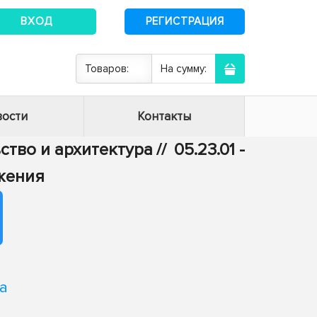
ВХОД
РЕГИСТРАЦИЯ
Товаров:
На сумму:
ости
Контакты
ьство и архитектура
//
05.23.01 -
жения
а