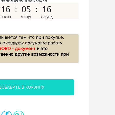
нчания действия скидки
16
05
15
ичается тем что при покупке,
 в подарок получаете
работу
WORD - документ
и это
твенно другие возможности при
ДОБАВИТЬ В КОРЗИНУ