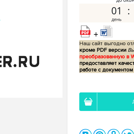
до око
01
+
Наш сайт выгодно отл
кроме PDF версии
Вы
преобразованную в 
предоставляет качес
работе с документом