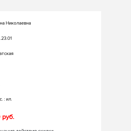
на Николаевна
.23.01
атская
д
. : ил.
 руб.