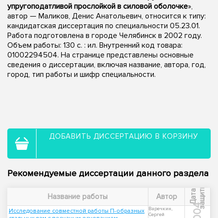
упругоподатливой прослойкой в силовой оболочке
»,
автор — Маликов, Денис Анатольевич, относится к типу:
кандидатская диссертация по специальности 05.23.01.
Работа подготовлена в городе Челябинск в 2002 году.
Объем работы: 130 с. : ил. Внутренний код товара:
01002294504. На странице представлены основные
сведения о диссертации, включая название, автора, год,
город, тип работы и шифр специальности.
ДОБАВИТЬ ДИССЕРТАЦИЮ В КОРЗИНУ
Рекомендуемые диссертации данного раздела
ы
Д
а
т
а
з
а
щ
и
т
Название работы
Автор
2004
Варечкин,
Исследование совместной работы П-образных
Сергей