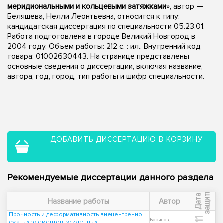
меридиональными и кольцевыми затяжками
», автор —
Беляшева, Нелли Леонтьевна, относится к типу:
кандидатская диссертация по специальности 05.23.01.
Работа подготовлена в городе Великий Новгород в
2004 году. Объем работы: 212 с. : ил.. Внутренний код
товара: 01002630443. На странице представлены
основные сведения о диссертации, включая название,
автора, год, город, тип работы и шифр специальности.
ДОБАВИТЬ ДИССЕРТАЦИЮ В КОРЗИНУ
Рекомендуемые диссертации данного раздела
ы
Д
а
т
а
з
а
щ
и
т
Название работы
Автор
Прочность и деформативность внецентренно
Борисов,
сжатых элементов, усиленных