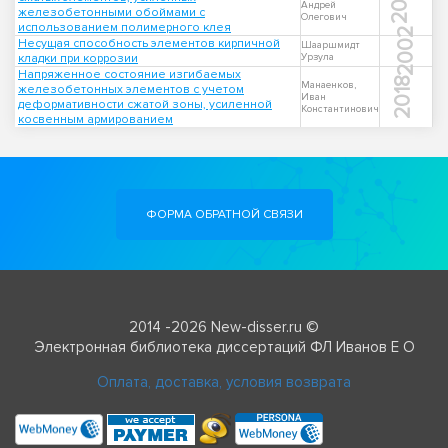
2011
Андрей
железобетонными обоймами с
Олегович
использованием полимерного клея
2002
Несущая способность элементов кирпичной
Шааршмидт
кладки при коррозии
Урзула
Напряженное состояние изгибаемых
2018
Манаенков,
железобетонных элементов с учетом
Иван
деформативности сжатой зоны, усиленной
Константинович
косвенным армированием
ФОРМА ОБРАТНОЙ СВЯЗИ
2014 -2026 New-disser.ru ©
Электронная библиотека диссертаций ФЛ Иванов Е О
Оплата, доставка, условия возврата