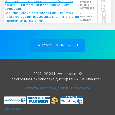
Железобетонные колонны с заглубленными
2013
Мурадян,
продольными стержнями без поперечного
Виктор
Арутюнович
армирования
2003
Свойства керамзитофибробетона и конструкций
Аль-Ахмади
на его основе при предварительном напряжении
Мухаммед
Ахмед Али
и повторных нагружениях
ФОРМА ОБРАТНОЙ СВЯЗИ
2014 -2026 New-disser.ru ©
Электронная библиотека диссертаций ФЛ Иванов Е О
Оплата, доставка, условия возврата
Check passport