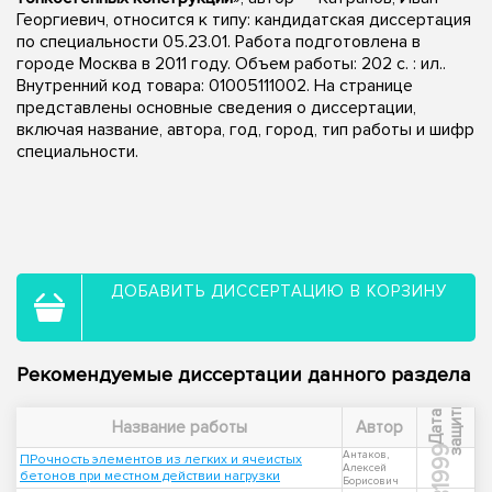
Георгиевич, относится к типу: кандидатская диссертация
по специальности 05.23.01. Работа подготовлена в
городе Москва в 2011 году. Объем работы: 202 с. : ил..
Внутренний код товара: 01005111002. На странице
представлены основные сведения о диссертации,
включая название, автора, год, город, тип работы и шифр
специальности.
ДОБАВИТЬ ДИССЕРТАЦИЮ В КОРЗИНУ
Рекомендуемые диссертации данного раздела
ы
Д
а
т
а
з
а
щ
и
т
Название работы
Автор
1999
Антаков,
ПРочность элементов из легких и ячеистых
Алексей
бетонов при местном действии нагрузки
Борисович