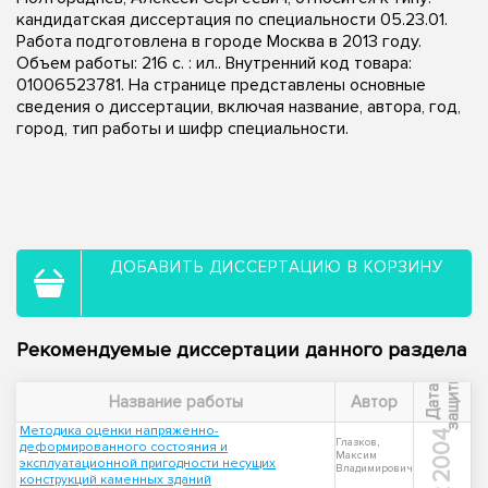
кандидатская диссертация по специальности 05.23.01.
Работа подготовлена в городе Москва в 2013 году.
Объем работы: 216 с. : ил.. Внутренний код товара:
01006523781. На странице представлены основные
сведения о диссертации, включая название, автора, год,
город, тип работы и шифр специальности.
ДОБАВИТЬ ДИССЕРТАЦИЮ В КОРЗИНУ
Рекомендуемые диссертации данного раздела
ы
Д
а
т
а
з
а
щ
и
т
Название работы
Автор
Методика оценки напряженно-
2004
Глазков,
деформированного состояния и
Максим
эксплуатационной пригодности несущих
Владимирович
конструкций каменных зданий