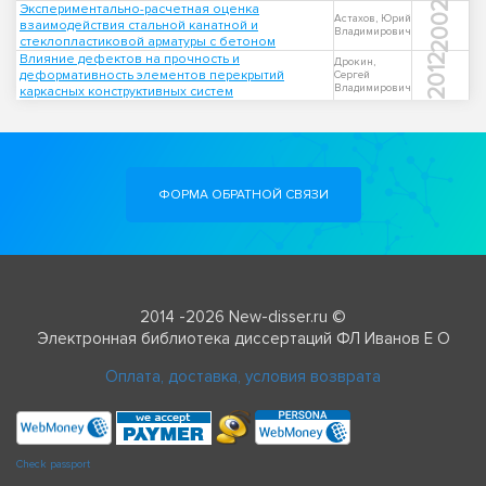
2002
Экспериментально-расчетная оценка
Астахов, Юрий
взаимодействия стальной канатной и
Владимирович
стеклопластиковой арматуры с бетоном
Влияние дефектов на прочность и
2012
Дрокин,
деформативность элементов перекрытий
Сергей
Владимирович
каркасных конструктивных систем
ФОРМА ОБРАТНОЙ СВЯЗИ
2014 -2026 New-disser.ru ©
Электронная библиотека диссертаций ФЛ Иванов Е О
Оплата, доставка, условия возврата
Check passport