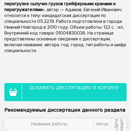
перегрузке сыпучих грузов грейферными кранами и
перегружателями
», автор — Адамов, Евгений Иванович,
относится к типу: кандидатская диссертация по
специальности 05.22.19. Работа подготовлена в городе
Нижний Новгород в 2010 году. Объем работы: 122 с. : ил..
Внутренний код товара: 01004830036. На странице
представлены основные сведения о диссертации,
включая название, автора, год, город, тип работы и шифр
специальности.
ДОБАВИТЬ ДИССЕРТАЦИЮ В КОРЗИНУ
Рекомендуемые диссертации данного раздела
ы
Д
а
т
а
з
а
щ
и
т
Название работы
Автор