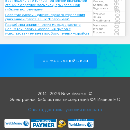
Взаимодействие тонкой подпорной причальной
1999
Иванов,
стенки с обратной засыпкой, армированной
Александр
Вадимович
гибкими полотнищами
2003
Мудрова,
Развитие системы диспетчерского управления
Ольга
движением флота в ГБУ "Волго-Балт"
Михайловна
Разработка аналитических методов расчета
2001
Маликова,
новых технологий крепления грузов с
Татьяна
Егоровна
использованием пневмооболочечных устройств
ФОРМА ОБРАТНОЙ СВЯЗИ
2014 -2026 New-disser.ru ©
Электронная библиотека диссертаций ФЛ Иванов Е О
Оплата, доставка, условия возврата