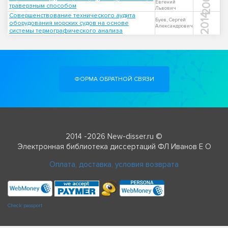
2009
Евгений
траверзным способом
Львович
Совершенствование технического аудита
2014
Буев, Сергей
оборудования морских судов на основе
Александрович
системы термографического анализа
ФОРМА ОБРАТНОЙ СВЯЗИ
2014 -2026 New-disser.ru ©
Электронная библиотека диссертаций ФЛ Иванов Е О
Оплата, доставка, условия возврата
Check passport