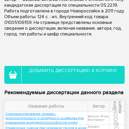
кандидатская диссертация по специальности 05.22.19.
Работа подготовлена в городе Новороссийск в 2011 году.
Объем работы: 124 с. : ил.. Внутренний код товара:
01005106159. На странице представлены основные
сведения о диссертации, включая название, автора, год,
город, тип работы и шифр специальности.
ДОБАВИТЬ ДИССЕРТАЦИЮ В КОРЗИНУ
Рекомендуемые диссертации данного раздела
ы
Д
а
т
а
з
а
щ
и
т
Название работы
Автор
Совершенствование технико-
2001
Белухин, Игорь
технологического и складского хозяйства для
Викторович
повышения конкурентоспособности порта
Бородин,
Управление судном при передаче грузов в море