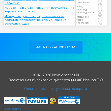
Николаевич
и практика
2003
Талов,
Измерение и ограничение тяги несущего винта
Александр
вертолета в полете
Александрович
Метод определения продолжительности
2014
Тимошенко,
подготовки авиатоплива к применению на
Андрей
Николаевич
воздушных судах
ФОРМА ОБРАТНОЙ СВЯЗИ
2014 -2026 New-disser.ru ©
Электронная библиотека диссертаций ФЛ Иванов Е О
Оплата, доставка, условия возврата
Check passport