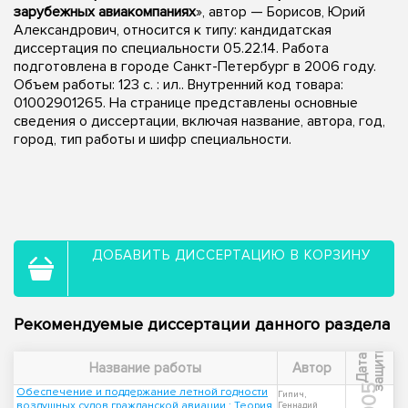
зарубежных авиакомпаниях
», автор — Борисов, Юрий
Александрович, относится к типу: кандидатская
диссертация по специальности 05.22.14. Работа
подготовлена в городе Санкт-Петербург в 2006 году.
Объем работы: 123 с. : ил.. Внутренний код товара:
01002901265. На странице представлены основные
сведения о диссертации, включая название, автора, год,
город, тип работы и шифр специальности.
ДОБАВИТЬ ДИССЕРТАЦИЮ В КОРЗИНУ
Рекомендуемые диссертации данного раздела
ы
Д
а
т
а
з
а
щ
и
т
Название работы
Автор
2005
Обеспечение и поддержание летной годности
Гипич,
воздушных судов гражданской авиации : Теория
Геннадий