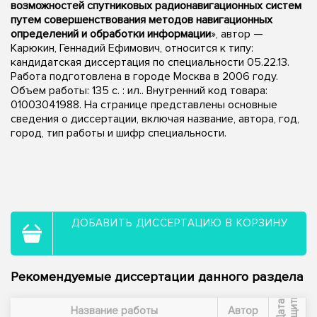
возможностей спутниковых радионавигационных систем
путем совершенствования методов навигационных
определений и обработки информации
», автор —
Карюкин, Геннадий Ефимович, относится к типу:
кандидатская диссертация по специальности 05.22.13.
Работа подготовлена в городе Москва в 2006 году.
Объем работы: 135 с. : ил.. Внутренний код товара:
01003041988. На странице представлены основные
сведения о диссертации, включая название, автора, год,
город, тип работы и шифр специальности.
ДОБАВИТЬ ДИССЕРТАЦИЮ В КОРЗИНУ
Рекомендуемые диссертации данного раздела
ы
Д
а
т
а
з
а
щ
и
т
Название работы
Автор