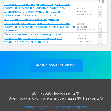
Совершенствование управления движением
2006
воздушных судов и внедрение полетного
Нартов,
диспетчерского обслуживания в целях
Владимир
Николаевич
повышения безопасности полетов и
эффективности летной эксплуатации
Оптимизация навигационного обеспечения
2018
Ерохин,
воздушных судов при свободной маршрутизации
Вячеслав
Владимирович
полетов
2000
Теоретические основы и методология
Шныров,
управления развитием и эксплуатацией
Владимир
Георгиевич
технического оснащения ЕС ОВД
ФОРМА ОБРАТНОЙ СВЯЗИ
2014 -2026 New-disser.ru ©
Электронная библиотека диссертаций ФЛ Иванов Е О
Оплата, доставка, условия возврата