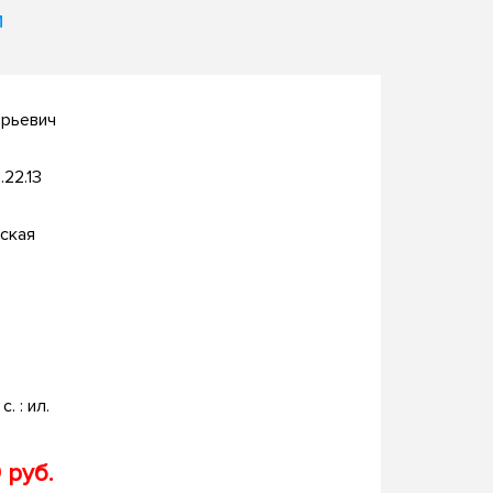
и
Юрьевич
.22.13
ская
с. : ил.
 руб.