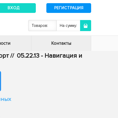
ВХОД
РЕГИСТРАЦИЯ
Товаров:
На сумму:
ости
Контакты
орт
//
05.22.13 - Навигация и
нных
я
х