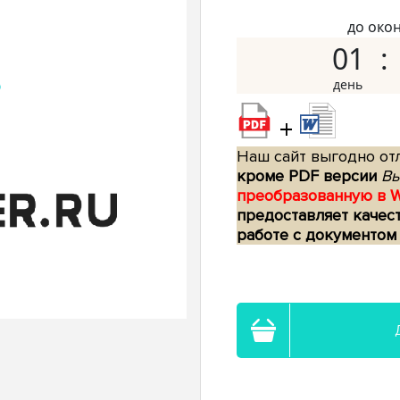
до око
01
+
Наш сайт выгодно отл
кроме PDF версии
Вы
преобразованную в 
предоставляет качес
работе с документом