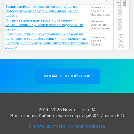
Взаимодействие элементов транспортно-
1984
Алекснин,
складского комплекса и оптимизация его
Ромуальд
Владиславович
работы
Оптимизация параметров и размещения
1984
Абрамов,
контейнерных пунктов в железнодорожных
Александр
Анатольевич
узлах
Совершенствование организации порожних
2004
Иванчин,
вагонопотоков собственных и арендованных
Сергей
цистерн : На примере Куйбышевской железной
Юрьевич
дороги
ФОРМА ОБРАТНОЙ СВЯЗИ
2014 -2026 New-disser.ru ©
Электронная библиотека диссертаций ФЛ Иванов Е О
Оплата, доставка, условия возврата