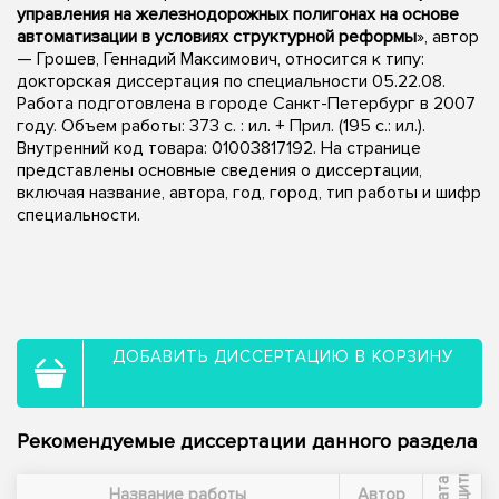
управления на железнодорожных полигонах на основе
автоматизации в условиях структурной реформы
», автор
— Грошев, Геннадий Максимович, относится к типу:
докторская диссертация по специальности 05.22.08.
Работа подготовлена в городе Санкт-Петербург в 2007
году. Объем работы: 373 с. : ил. + Прил. (195 с.: ил.).
Внутренний код товара: 01003817192. На странице
представлены основные сведения о диссертации,
включая название, автора, год, город, тип работы и шифр
специальности.
ДОБАВИТЬ ДИССЕРТАЦИЮ В КОРЗИНУ
Рекомендуемые диссертации данного раздела
ы
Д
а
т
а
з
а
щ
и
т
Название работы
Автор