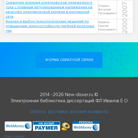
Снижение влияния электровозов переменного
2007
Скорик,
тока с плавным регулированием напряжения на
Виталий
качество электрической энергии в контактной
Геннадьевич
сети
2000
Анализ и выбор технологических решений по
Коржин,
повышению износостойкости гребней колесных
Сергей
Николаевич
пар
ФОРМА ОБРАТНОЙ СВЯЗИ
2014 -2026 New-disser.ru ©
Электронная библиотека диссертаций ФЛ Иванов Е О
Оплата, доставка, условия возврата
Check passport