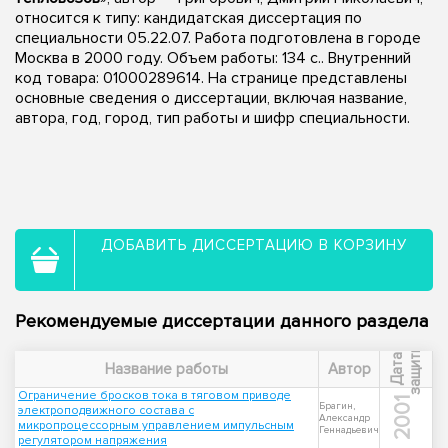
относится к типу: кандидатская диссертация по
специальности 05.22.07. Работа подготовлена в городе
Москва в 2000 году. Объем работы: 134 с.. Внутренний
код товара: 01000289614. На странице представлены
основные сведения о диссертации, включая название,
автора, год, город, тип работы и шифр специальности.
ДОБАВИТЬ ДИССЕРТАЦИЮ В КОРЗИНУ
Рекомендуемые диссертации данного раздела
ы
Д
а
т
а
з
а
щ
и
т
Название работы
Автор
Ограничение бросков тока в тяговом приводе
2001
Брагин,
электроподвижного состава с
Александр
микропроцессорным управлением импульсным
Геннадьевич
регулятором напряжения