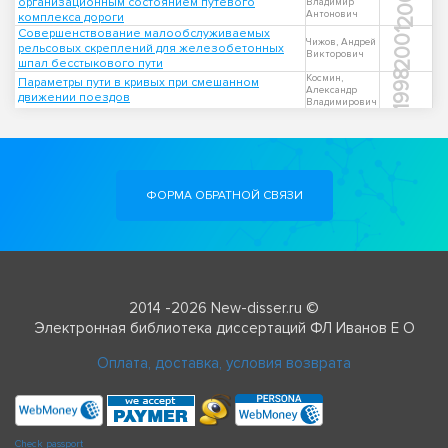
2002
организационным состоянием путевого
Владимир
Антонович
комплекса дороги
Совершенствование малообслуживаемых
2001
Чижов, Андрей
рельсовых скреплений для железобетонных
Викторович
шпал бесстыкового пути
1998
Космин,
Параметры пути в кривых при смешанном
Александр
движении поездов
Владимирович
ФОРМА ОБРАТНОЙ СВЯЗИ
2014 -2026 New-disser.ru ©
Электронная библиотека диссертаций ФЛ Иванов Е О
Оплата, доставка, условия возврата
Check passport