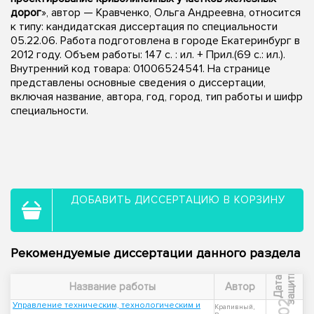
дорог
», автор — Кравченко, Ольга Андреевна, относится
к типу: кандидатская диссертация по специальности
05.22.06. Работа подготовлена в городе Екатеринбург в
2012 году. Объем работы: 147 с. : ил. + Прил.(69 с.: ил.).
Внутренний код товара: 01006524541. На странице
представлены основные сведения о диссертации,
включая название, автора, год, город, тип работы и шифр
специальности.
ДОБАВИТЬ ДИССЕРТАЦИЮ В КОРЗИНУ
Рекомендуемые диссертации данного раздела
ы
Д
а
т
а
з
а
щ
и
т
Название работы
Автор
Управление техническим, технологическим и
Крапивный,