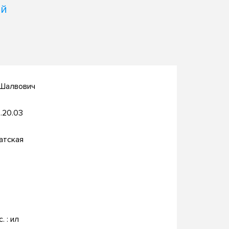
ой
 Шалвович
.20.03
атская
c. : ил