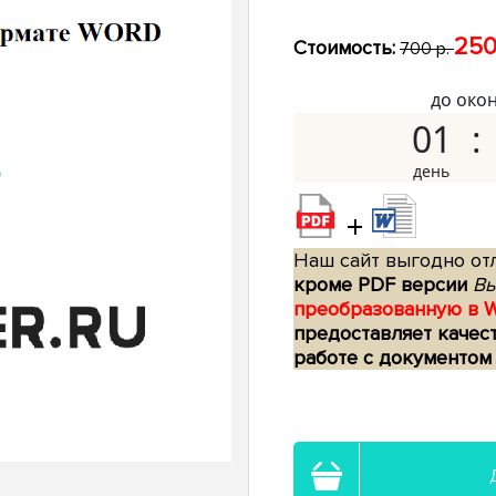
250
Стоимость:
700 р.
до око
01
+
Наш сайт выгодно отл
кроме PDF версии
Вы
преобразованную в 
предоставляет качес
работе с документом