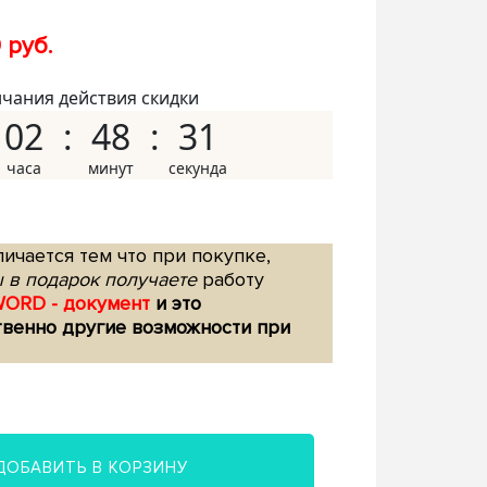
 руб.
нчания действия скидки
02
48
30
ичается тем что при покупке,
 в подарок получаете
работу
WORD - документ
и это
твенно другие возможности при
ДОБАВИТЬ В КОРЗИНУ