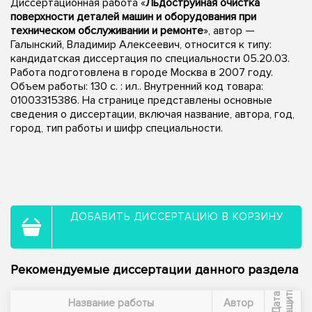
Диссертационная работа «
Льдоструйная очистка
поверхности деталей машин и оборудования при
техническом обслуживании и ремонте
», автор —
Галынский, Владимир Алексеевич, относится к типу:
кандидатская диссертация по специальности 05.20.03.
Работа подготовлена в городе Москва в 2007 году.
Объем работы: 130 с. : ил.. Внутренний код товара:
01003315386. На странице представлены основные
сведения о диссертации, включая название, автора, год,
город, тип работы и шифр специальности.
ДОБАВИТЬ ДИССЕРТАЦИЮ В КОРЗИНУ
Рекомендуемые диссертации данного раздела
ы
Д
а
т
а
з
а
щ
и
т
Название работы
Автор