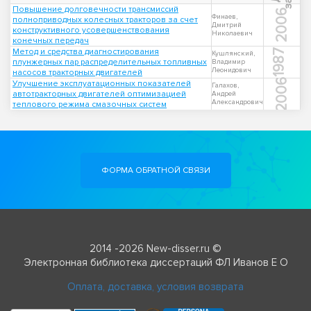
Повышение долговечности трансмиссий
2006
Финаев,
полноприводных колесных тракторов за счет
Дмитрий
конструктивного усовершенствования
Николаевич
конечных передач
Метод и средства диагностирования
1987
Кушлянский,
плунжерных пар распределительных топливных
Владимир
Леонидович
насосов тракторных двигателей
2006
Улучшение эксплуатационных показателей
Галахов,
автотракторных двигателей оптимизацией
Андрей
Александрович
теплового режима смазочных систем
ФОРМА ОБРАТНОЙ СВЯЗИ
2014 -2026 New-disser.ru ©
Электронная библиотека диссертаций ФЛ Иванов Е О
Оплата, доставка, условия возврата