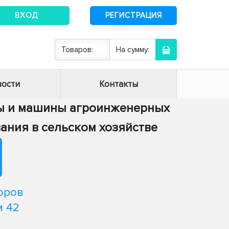
ВХОД
РЕГИСТРАЦИЯ
Товаров:
На сумму:
ости
Контакты
сы и машины агроинженерных
вания в сельском хозяйстве
оров
м 42