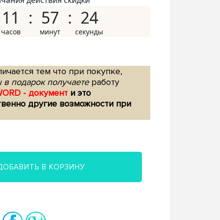
нчания действия скидки
11
57
23
ичается тем что при покупке,
 в подарок получаете
работу
WORD - документ
и это
твенно другие возможности при
ДОБАВИТЬ В КОРЗИНУ