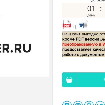
до око
01
+
Наш сайт выгодно отл
кроме PDF версии
Вы
преобразованную в 
предоставляет качес
работе с документом