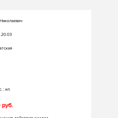
 Николаевич
.20.03
атская
. : ил.
 руб.