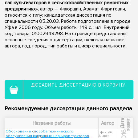
лап культиваторов в сельскохозяйственных ремонтных
предприятиях
», автор — Фаюршин, Азамат Фаритович,
относится к типу: кандидатская диссертация по
специальности 05.20.03. Работа подготовлена в городе
Уфа в 2006 году. Объем работы: 149 с. : ил.. Внутренний
код товара: 01002948298. На странице представлены
основные сведения о диссертации, включая название,
автора, год, город, тип работы и шифр специальности.
ДОБАВИТЬ ДИССЕРТАЦИЮ В КОРЗИНУ
Рекомендуемые диссертации данного раздела
ы
Д
а
т
а
з
а
щ
и
т
Название работы
Автор
Обоснование способа технического
2016
Ефимцев,
обслуживания карданных шарниров тракторов
Андрей