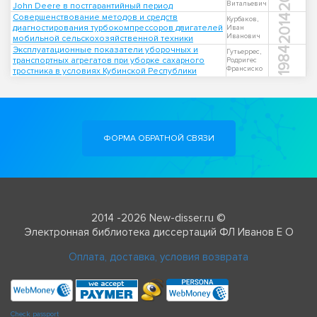
Витальевич
John Deere в постгарантийный период
Совершенствование методов и средств
2014
Курбаков,
диагностирования турбокомпрессоров двигателей
Иван
Иванович
мобильной сельскохозяйственной техники
Эксплуатационные показатели уборочных и
1984
Гутьеррес,
транспортных агрегатов при уборке сахарного
Родригес
Франсиско
тростника в условиях Кубинской Республики
ФОРМА ОБРАТНОЙ СВЯЗИ
2014 -2026 New-disser.ru ©
Электронная библиотека диссертаций ФЛ Иванов Е О
Оплата, доставка, условия возврата
Check passport