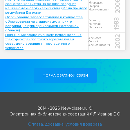
2006
Нисредов,
сельского хозяйства на основе создания
Нисред
машинно-технологических станций : на примере
Нажмудинович
республики Дагестан
Обоснование запасов топлива и количества
1983
Гермаш,
оборудования на стационарном пункте
Николай
заправки (на примере хозяйств Ростовской
Петрович
области)
Повышение эффективности использования
2002
Алексеев,
тракторно-транспортного агрегата путем
Сергей
совершенствования тягово-сцепного
Александрович
устройства
ФОРМА ОБРАТНОЙ СВЯЗИ
2014 -2026 New-disser.ru ©
Электронная библиотека диссертаций ФЛ Иванов Е О
Оплата, доставка, условия возврата