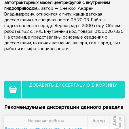
автотракторных масел центрифугой с внутренним
гидроприводом
», автор — Снежко, Андрей
Владимирович, относится к типу: кандидатская
диссертация по специальности 05.20.03. Работа
подготовлена в городе Зерноград в 2000 году. Объем
работы: 162 с. : ил.. Внутренний код товара: 01000267325.
На странице представлены основные сведения о
диссертации, включая название, автора, год, город, тип
работы и шифр специальности.
ДОБАВИТЬ ДИССЕРТАЦИЮ В КОРЗИНУ
Рекомендуемые диссертации данного раздела
ы
Д
а
т
а
з
а
щ
и
т
Название работы
Автор
Рационализация машинно-тракторного парка