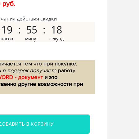
 руб.
нчания действия скидки
19
55
17
ичается тем что при покупке,
 в подарок получаете
работу
WORD - документ
и это
твенно другие возможности при
ДОБАВИТЬ В КОРЗИНУ