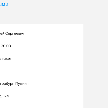
ыми
сей Сергеевич
.20.03
атская
тербург, Пушкин
. : ил.