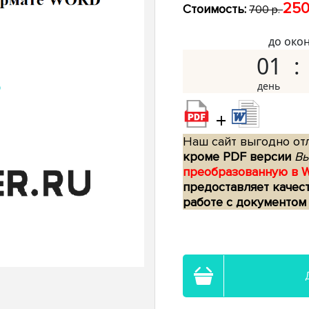
250
Стоимость:
700 р.
до око
01
+
Наш сайт выгодно отл
кроме PDF версии
Вы
преобразованную в 
предоставляет качес
работе с документом