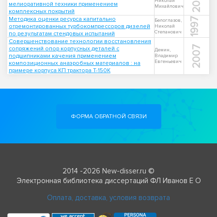
2002
Николай
мелиоративной техники применением
Михайлович
комплексных покрытий
Методика оценки ресурса капитально
1997
Белоглазов,
отремонтированных турбокомпрессоров дизелей
Николай
Степанович
по результатам стендовых испытаний
Совершенствование технологии восстановления
2007
сопряжений опор корпусных деталей с
Демин,
подшипниками качения применением
Владимир
Евгеньевич
композиционных анаэробных материалов : на
примере корпуса КП трактора Т-150К
ФОРМА ОБРАТНОЙ СВЯЗИ
2014 -2026 New-disser.ru ©
Электронная библиотека диссертаций ФЛ Иванов Е О
Оплата, доставка, условия возврата