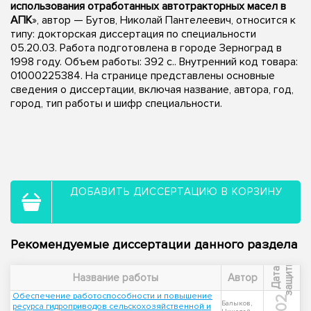
использования отработанных автотракторных масел в
АПК
», автор — Бутов, Николай Пантелеевич, относится к
типу: докторская диссертация по специальности
05.20.03. Работа подготовлена в городе Зерноград в
1998 году. Объем работы: 392 с.. Внутренний код товара:
01000225384. На странице представлены основные
сведения о диссертации, включая название, автора, год,
город, тип работы и шифр специальности.
ДОБАВИТЬ ДИССЕРТАЦИЮ В КОРЗИНУ
Рекомендуемые диссертации данного раздела
ы
Д
а
т
а
з
а
щ
и
т
Название работы
Автор
Обеспечение работоспособности и повышение
Балыков,
ресурса гидроприводов сельскохозяйственной и